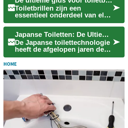
De ultieme gids voor toiletbrillen: comfort en hygiëne in uw badkamer
warmtegevoelige zittinge...
Toiletbrillen zijn een
essentieel onderdeel van elke
badkamer, maar vaak
besteden we er weinig
Japanse Toiletten: De Ultieme Gids voor Modern Comfort en Hygiëne
aandacht aan. Toch kan...
De Japanse toilettechnologie
heeft de afgelopen jaren de
wereld veroverd met zijn
innovatieve functies en
HOME
superieure ...