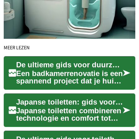
MEER LEZEN
De ultieme gids voor duurzame en slimme badkamerrenovatie
Een badkamerrenovatie is een
spannend project dat je huis
een frisse en moderne
uitstraling kan geven.
Japanse toiletten: gids voor modern comfort en hygiëne
Tegenwoordig g...
Japanse toiletten combineren
technologie en comfort tot
een nieuwe standaard in
hygiëne. Van