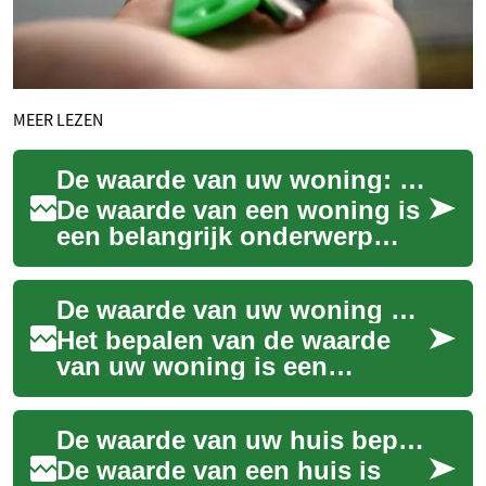
MEER LEZEN
De waarde van uw woning: Een uitgebreide gids
De waarde van een woning is
een belangrijk onderwerp
voor veel huiseigenaren en
potentiële kopers in
De waarde van uw woning bepalen: Wat u moet weten
Nederland. Of u ...
Het bepalen van de waarde
van uw woning is een
essentiële stap voor
huiseigenaren, of u nu van
De waarde van uw huis bepalen: Een uitgebreide gids
plan bent te verkopen,...
De waarde van een huis is