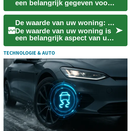
een belangrijk gegeven voor
zowel huiseigenaren als
potentiële kopers. Of u nu
De waarde van uw woning: een complete gids
van plan ben...
De waarde van uw woning is
een belangrijk aspect van uw
persoonlijke financiën en kan
een grote invloed hebben op
TECHNOLOGIE & AUTO
uw ...