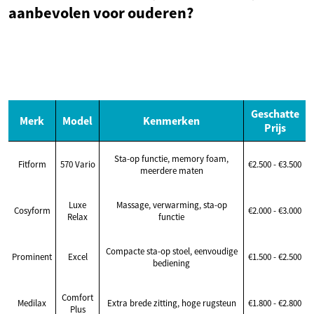
aanbevolen voor ouderen?
Geschatte
Merk
Model
Kenmerken
Prijs
Sta-op functie, memory foam,
Fitform
570 Vario
€2.500 - €3.500
meerdere maten
Luxe
Massage, verwarming, sta-op
Cosyform
€2.000 - €3.000
Relax
functie
Compacte sta-op stoel, eenvoudige
Prominent
Excel
€1.500 - €2.500
bediening
Comfort
Medilax
Extra brede zitting, hoge rugsteun
€1.800 - €2.800
Plus