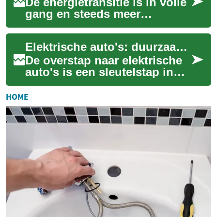
De energietransitie is in volle
gang en steeds meer
huishoudens stappen over op
duurzame energiebronnen.
Elektrische auto's: duurzaam vervoer voor Nederland
Maar wat zij...
De overstap naar elektrische
auto's is een sleutelstap in
het verduurzamen van
mobiliteit in Nederland. Met
HOME
een groei...