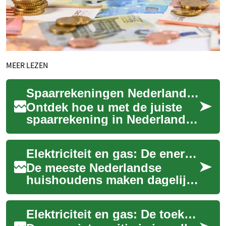
MEER LEZEN
Spaarrekeningen Nederland 2025: Slim sparen en kiezen
Ontdek hoe u met de juiste
spaarrekening in Nederland
veilig geld opbouwt en meer
rendement haalt. Deze gids
Elektriciteit en gas: De energiebronnen van het moderne huishouden
vergelij...
De meeste Nederlandse
huishoudens maken dagelijks
gebruik van elektriciteit en
gas zonder er veel bij stil te
Elektriciteit en gas: De toekomst van duurzame energie in huis
staan. ...