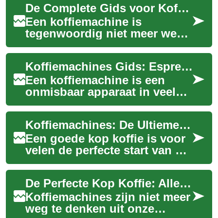
De Complete Gids voor Koffiemachines: Van Espresso tot Latte
Een koffiemachine is
tegenwoordig niet meer weg
te denken uit de Nederlandse
huishoudens. Of u nu houdt
Koffiemachines Gids: Espresso, Cappuccino & Latte
van een sterk...
Een koffiemachine is een
onmisbaar apparaat in veel
Nederlandse huishoudens. Of
u dagelijks een pittige
Koffiemachines: De Ultieme Gids voor de Perfecte Kop Koffie
espresso, een...
Een goede kop koffie is voor
velen de perfecte start van de
dag. Met de juiste
koffiemachine kun je thuis of
De Perfecte Kop Koffie: Alles over Koffiemachines
op kanto...
Koffiemachines zijn niet meer
weg te denken uit onze