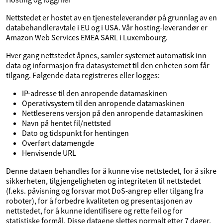
Nettstedet er hostet av en tjenesteleverandør på grunnlag av en
databehandleravtale i EU og i USA. Vår hosting-leverandør er
Amazon Web Services EMEA SARL i Luxembourg.
Hver gang nettstedet åpnes, samler systemet automatisk inn
data og informasjon fra datasystemet til den enheten som får
tilgang. Følgende data registreres eller logges:
IP-adresse til den anropende datamaskinen
Operativsystem til den anropende datamaskinen
Nettleserens versjon på den anropende datamaskinen
Navn på hentet fil/nettsted
Dato og tidspunkt for hentingen
Overført datamengde
Henvisende URL
Denne dataen behandles for å kunne vise nettstedet, for å sikre
sikkerheten, tilgjengeligheten og integriteten til nettstedet
(f.eks. påvisning og forsvar mot DoS-angrep eller tilgang fra
roboter), for å forbedre kvaliteten og presentasjonen av
nettstedet, for å kunne identifisere og rette feil og for
statistiske formål. Disse dataene slettes normalt etter 7 dager.