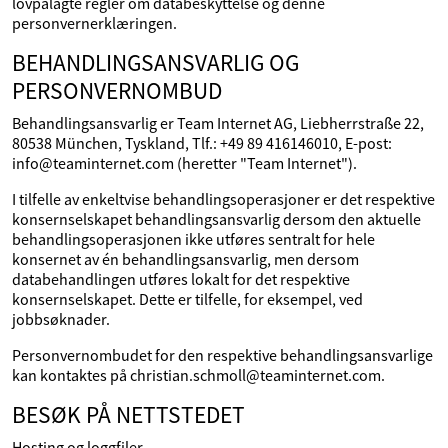
lovpålagte regler om databeskyttelse og denne
personvernerklæringen.
BEHANDLINGSANSVARLIG OG
PERSONVERNOMBUD
Behandlingsansvarlig er Team Internet AG, Liebherrstraße 22,
80538 München, Tyskland, Tlf.: +49 89 416146010, E-post:
info@teaminternet.com (heretter "Team Internet").
I tilfelle av enkeltvise behandlingsoperasjoner er det respektive
konsernselskapet behandlingsansvarlig dersom den aktuelle
behandlingsoperasjonen ikke utføres sentralt for hele
konsernet av én behandlingsansvarlig, men dersom
databehandlingen utføres lokalt for det respektive
konsernselskapet. Dette er tilfelle, for eksempel, ved
jobbsøknader.
Personvernombudet for den respektive behandlingsansvarlige
kan kontaktes på christian.schmoll@teaminternet.com.
BESØK PÅ NETTSTEDET
Hosting og loggfiler