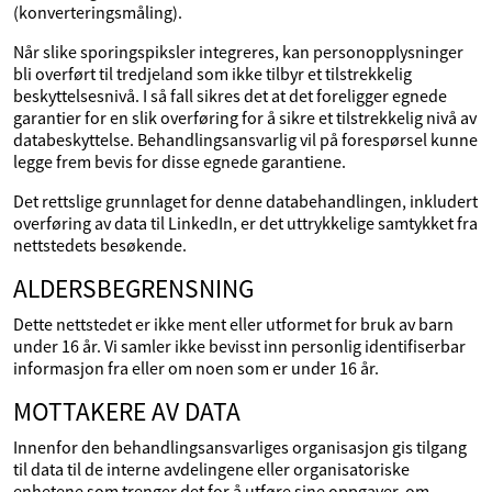
(konverteringsmåling).
Når slike sporingspiksler integreres, kan personopplysninger
bli overført til tredjeland som ikke tilbyr et tilstrekkelig
beskyttelsesnivå. I så fall sikres det at det foreligger egnede
garantier for en slik overføring for å sikre et tilstrekkelig nivå av
databeskyttelse. Behandlingsansvarlig vil på forespørsel kunne
legge frem bevis for disse egnede garantiene.
Det rettslige grunnlaget for denne databehandlingen, inkludert
overføring av data til LinkedIn, er det uttrykkelige samtykket fra
nettstedets besøkende.
ALDERSBEGRENSNING
Dette nettstedet er ikke ment eller utformet for bruk av barn
under 16 år. Vi samler ikke bevisst inn personlig identifiserbar
informasjon fra eller om noen som er under 16 år.
MOTTAKERE AV DATA
Innenfor den behandlingsansvarliges organisasjon gis tilgang
til data til de interne avdelingene eller organisatoriske
enhetene som trenger det for å utføre sine oppgaver, om