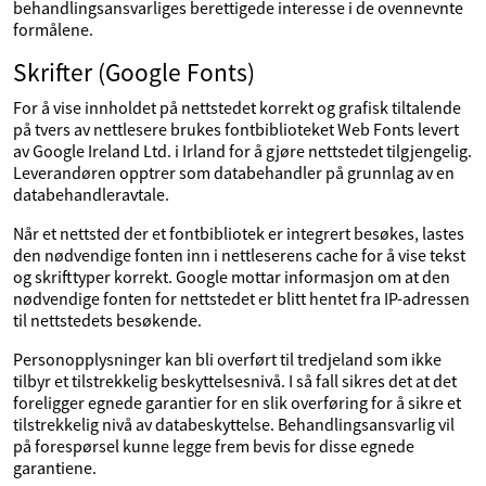
behandlingsansvarliges berettigede interesse i de ovennevnte
formålene.
Skrifter (Google Fonts)
For å vise innholdet på nettstedet korrekt og grafisk tiltalende
på tvers av nettlesere brukes fontbiblioteket Web Fonts levert
av Google Ireland Ltd. i Irland for å gjøre nettstedet tilgjengelig.
Leverandøren opptrer som databehandler på grunnlag av en
databehandleravtale.
Når et nettsted der et fontbibliotek er integrert besøkes, lastes
den nødvendige fonten inn i nettleserens cache for å vise tekst
og skrifttyper korrekt. Google mottar informasjon om at den
nødvendige fonten for nettstedet er blitt hentet fra IP-adressen
til nettstedets besøkende.
Personopplysninger kan bli overført til tredjeland som ikke
tilbyr et tilstrekkelig beskyttelsesnivå. I så fall sikres det at det
foreligger egnede garantier for en slik overføring for å sikre et
tilstrekkelig nivå av databeskyttelse. Behandlingsansvarlig vil
på forespørsel kunne legge frem bevis for disse egnede
garantiene.