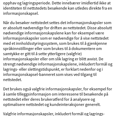
opphav og lagringsperiode. Dette innebærer imidlertid ikke at
identiteten til nettstedets besøkende kan utledes direkte fra en
informasjonskapsel.
Når du besøker nettstedet settes det informasjonskapsler som
er absolutt nødvendige for driften av nettstedet. Disse absolutt
nødvendige informasjonskapslene kan for eksempel være
informasjonskapsler som er nødvendige for å vise nettstedet
med et innholdsstyringssystem, som brukes til å gjenkjenne
språkinnstillinger eller som brukes til å dokumentere om
samtykke er gitt til å sette ytterligere (valgfrie)
informasjonskapsler eller om slik lagring er blitt avvist. De
strengt nødvendige informasjonskapslene, inkludert formål og
lagrings- eller slettingstidspunkt, er forklart nedenfor og i
informasjonskapsel-banneret som vises ved tilgang til
nettstedet.
Det brukes også valgfrie informasjonskapsler, for eksempel for
å samle tilleggsinformasjon om interessene til besøkende på
nettstedet eller deres brukeratferd for å analysere og
optimalisere nettstedet og kundeinteraksjoner generelt.
Valgfrie informasjonskapsler, inkludert formål og lagrings-