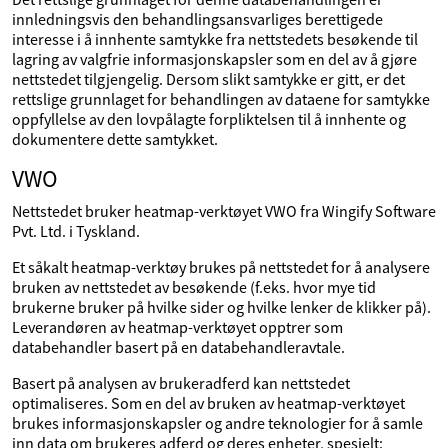
innledningsvis den behandlingsansvarliges berettigede
interesse i å innhente samtykke fra nettstedets besøkende til
lagring av valgfrie informasjonskapsler som en del av å gjøre
nettstedet tilgjengelig. Dersom slikt samtykke er gitt, er det
rettslige grunnlaget for behandlingen av dataene for samtykke
oppfyllelse av den lovpålagte forpliktelsen til å innhente og
dokumentere dette samtykket.
VWO
Nettstedet bruker heatmap-verktøyet VWO fra Wingify Software
Pvt. Ltd. i Tyskland.
Et såkalt heatmap-verktøy brukes på nettstedet for å analysere
bruken av nettstedet av besøkende (f.eks. hvor mye tid
brukerne bruker på hvilke sider og hvilke lenker de klikker på).
Leverandøren av heatmap-verktøyet opptrer som
databehandler basert på en databehandleravtale.
Basert på analysen av brukeradferd kan nettstedet
optimaliseres. Som en del av bruken av heatmap-verktøyet
brukes informasjonskapsler og andre teknologier for å samle
inn data om brukeres adferd og deres enheter, spesielt: