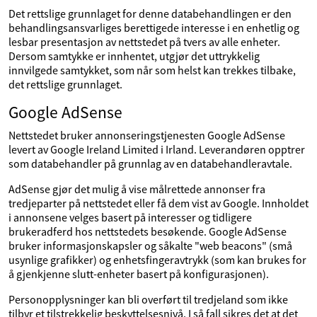
Det rettslige grunnlaget for denne databehandlingen er den
behandlingsansvarliges berettigede interesse i en enhetlig og
lesbar presentasjon av nettstedet på tvers av alle enheter.
Dersom samtykke er innhentet, utgjør det uttrykkelig
innvilgede samtykket, som når som helst kan trekkes tilbake,
det rettslige grunnlaget.
Google AdSense
Nettstedet bruker annonseringstjenesten Google AdSense
levert av Google Ireland Limited i Irland. Leverandøren opptrer
som databehandler på grunnlag av en databehandleravtale.
AdSense gjør det mulig å vise målrettede annonser fra
tredjeparter på nettstedet eller få dem vist av Google. Innholdet
i annonsene velges basert på interesser og tidligere
brukeradferd hos nettstedets besøkende. Google AdSense
bruker informasjonskapsler og såkalte "web beacons" (små
usynlige grafikker) og enhetsfingeravtrykk (som kan brukes for
å gjenkjenne slutt-enheter basert på konfigurasjonen).
Personopplysninger kan bli overført til tredjeland som ikke
tilbyr et tilstrekkelig beskyttelsesnivå. I så fall sikres det at det