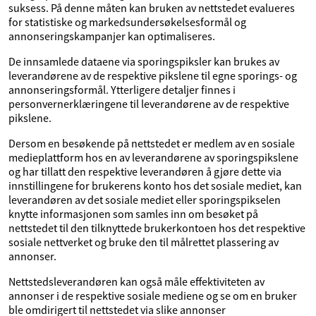
suksess. På denne måten kan bruken av nettstedet evalueres
for statistiske og markedsundersøkelsesformål og
annonseringskampanjer kan optimaliseres.
De innsamlede dataene via sporingspiksler kan brukes av
leverandørene av de respektive pikslene til egne sporings- og
annonseringsformål. Ytterligere detaljer finnes i
personvernerklæringene til leverandørene av de respektive
pikslene.
Dersom en besøkende på nettstedet er medlem av en sosiale
medieplattform hos en av leverandørene av sporingspikslene
og har tillatt den respektive leverandøren å gjøre dette via
innstillingene for brukerens konto hos det sosiale mediet, kan
leverandøren av det sosiale mediet eller sporingspikselen
knytte informasjonen som samles inn om besøket på
nettstedet til den tilknyttede brukerkontoen hos det respektive
sosiale nettverket og bruke den til målrettet plassering av
annonser.
Nettstedsleverandøren kan også måle effektiviteten av
annonser i de respektive sosiale mediene og se om en bruker
ble omdirigert til nettstedet via slike annonser